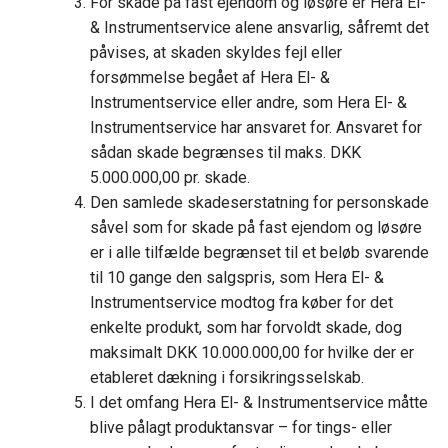
For skade på fast ejendom og løsøre er Hera El-
& Instrumentservice alene ansvarlig, såfremt det
påvises, at skaden skyldes fejl eller
forsømmelse begået af Hera El- &
Instrumentservice eller andre, som Hera El- &
Instrumentservice har ansvaret for. Ansvaret for
sådan skade begrænses til maks. DKK
5.000.000,00 pr. skade.
Den samlede skadeserstatning for personskade
såvel som for skade på fast ejendom og løsøre
er i alle tilfælde begrænset til et beløb svarende
til 10 gange den salgspris, som Hera El- &
Instrumentservice modtog fra køber for det
enkelte produkt, som har forvoldt skade, dog
maksimalt DKK 10.000.000,00 for hvilke der er
etableret dækning i forsikringsselskab.
I det omfang Hera El- & Instrumentservice måtte
blive pålagt produktansvar – for tings- eller