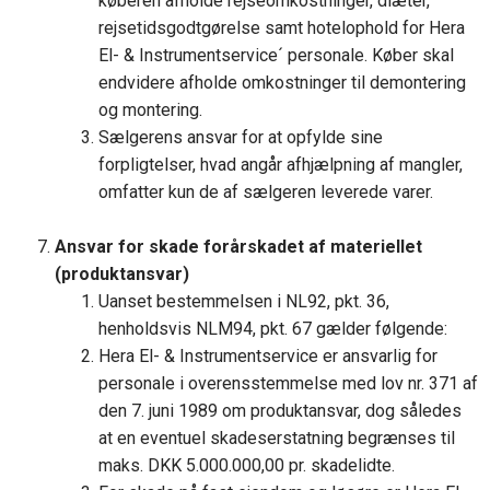
køberen afholde rejseomkostninger, diæter,
rejsetidsgodtgørelse samt hotelophold for Hera
El- & Instrumentservice´ personale. Køber skal
endvidere afholde omkostninger til demontering
og montering.
Sælgerens ansvar for at opfylde sine
forpligtelser, hvad angår afhjælpning af mangler,
omfatter kun de af sælgeren leverede varer.
Ansvar for skade forårskadet af materiellet
(produktansvar)
Uanset bestemmelsen i NL92, pkt. 36,
henholdsvis NLM94, pkt. 67 gælder følgende:
Hera El- & Instrumentservice er ansvarlig for
personale i overensstemmelse med lov nr. 371 af
den 7. juni 1989 om produktansvar, dog således
at en eventuel skadeserstatning begrænses til
maks. DKK 5.000.000,00 pr. skadelidte.