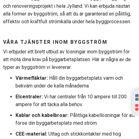
och
renoveringsprojekt
i hela Jylland. Vi kan
erbjuda
nästan
alla
former av
byggström
, så att du
är
garanterad
en
pålitlig
,
effektiv
och
kraftfull
strömkälla
under hela
byggprocessen
.
VÅRA
TJÄNSTER
INOM
BYGGSTRÖM
Vi
erbjuder
ett
brett
utbud
av
lösningar
inom
byggström
för
att
möta
dina
krav på
byggarbetsplatsen
.
Här
är
några
av de
typer
av
byggström
vi
levererar
:
Värmefläktar:
Håll
din
byggarbetsplats
varm
och
bekväm
under de kalla
månaderna
.
Elcentraler:
Vi har centraler
från
10 ampere till 200
ampere
för
att
täcka
alla behov.
Kablar och kabelbroar:
Pålitliga
kabellösningar
för
att
förse
din
byggarbetsplats
med
ström
.
CEE-material:
Uttag
och
stickkontakter
med
hög