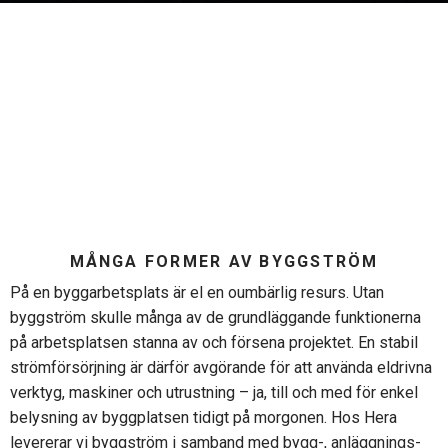
MÅNGA FORMER AV BYGGSTRÖM
På en
byggarbetsplats
är
el en
oumbärlig
resurs. Utan
byggström
skulle
många
av de
grundläggande
funktionerna
på
arbetsplatsen
stanna
av
och
försena
projektet
. En stabil
strömförsörjning
är
därför
avgörande
för
att
använda
eldrivna
verktyg
, maskiner
och
utrustning – ja, till
och
med
för
enkel
belysning av
byggplatsen
tidigt
på morgonen. Hos Hera
levererar
vi
byggström
i samband med bygg-,
anläggnings
-