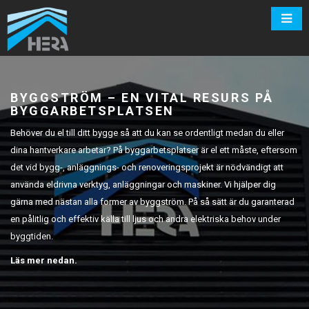
BYGGSTRÖM – EN VITAL RESURS PÅ
BYGGARBETSPLATSEN
Behöver
du el till ditt bygge så att du kan
se
ordentligt
medan du eller
dina
hantverkare
arbetar
? På
byggarbetsplatser
är
el
ett
måste
,
eftersom
det vid bygg-,
anläggnings
-
och
renoveringsprojekt
är
nödvändigt
att
använda
eldrivna
verktyg
,
anläggningar
och
maskiner. Vi
hjälper
dig
gärna
med
nästan
alla
former av
byggström
. På så
sätt
är
du
garanterad
en
pålitlig
och
effektiv
källa
till
ljus
och
andra
elektriska
behov under
byggtiden
.
Läs mer nedan.