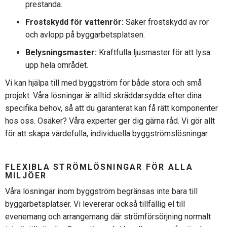
prestanda.
Frostskydd för vattenrör:
Säker
frostskydd
av
rör
och
avlopp
på
byggarbetsplatsen
.
Belysningsmaster:
Kraftfulla
ljusmaster
för
att lysa
upp
hela området.
Vi kan
hjälpa
till med
byggström
för
både
stora
och
små
projekt
. Våra
lösningar
är
alltid
skräddarsydda
efter
dina
specifika
behov, så att du
garanterat
kan få
rätt
komponenter
hos oss.
Osäker
? Våra
experter
ger
dig
gärna
råd. Vi
gör
allt
för
att skapa
värdefulla
,
individuella
byggströmslösningar
.
FLEXIBLA
STRÖMLÖSNINGAR
FÖR
ALLA
MILJÖER
Våra
lösningar
inom
byggström
begränsas
inte
bara till
byggarbetsplatser
. Vi
levererar
också
tillfällig
el till
evenemang
och
arrangemang
där
strömförsörjning
normalt