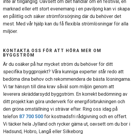
inte
är
tillgänglig
.
Oavsett
om det handlar om en festival, en
marknad eller
ett
stort
evenemang
i en paviljong kan vi skapa
en
pålitlig
och
säker
strömförsörjning
där
du
behöver
det
mest. Med vår
hjälp
kan du få
flexibla
strömlösningar
för
alla
miljöer
.
KONTAKTA OSS
FÖR
ATT
HÖRA
MER
OM
BYGGSTRÖM
Är
du
osäker
på
hur
mycket
ström
du
behöver
för
ditt
specifika
byggprojekt
? Våra
kunniga
experter
står
redo
att
bedöma
dina
behov
och
rekommendera
de
bästa
lösningarna
.
Vi tar
hänsyn
till
dina
krav
såväl
som
miljön
genom att
leverera
skräddarsydd
byggström
. En korrekt
bedömning
av
ditt
projekt
kan
göra
underverk
för
energiförbrukningen
och
den
gröna
omställning
vi
strävar
efter
. Ring oss
idag
på
telefon
87 700 500
för
kostnadsfri
rådgivning
och
en
offert
.
Vi
täcker
hela Jylland
och
rycker
gärna
ut,
oavsett
om du bor i
Hadsund, Hobro,
Langå
eller Silkeborg