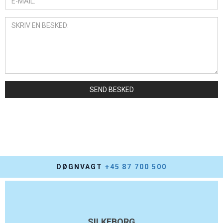
SEND BESKED
DØGNVAGT
+45 87 700 500
Sortenborgvej 33
DK-8600 Silkeborg
SILKEBORG